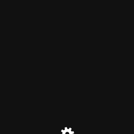
เว็บพนัน Nigoal78 เว็บตรง ไม่
ผ่านเอเย่นต์ เว็บพนันออนไลน์
อันดับต้นๆของประเทศ
Maintenance mode is on
Site will be available soon. Thank you for your patience!