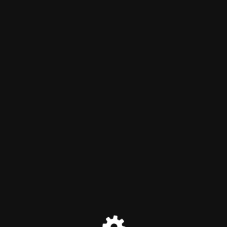
เว็บพนัน Nigoal78 เว็บตรง ไม่
ผ่านเอเย่นต์ เว็บพนันออนไลน์
อันดับต้นๆของประเทศ
Maintenance mode is on
Site will be available soon. Thank you for your patience!